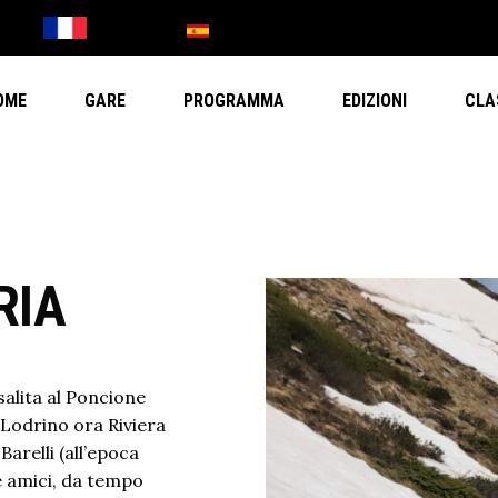
OME
GARE
PROGRAMMA
EDIZIONI
CLA
RIA
salita al Poncione
 Lodrino ora Riviera
arelli (all’epoca
ue amici, da tempo