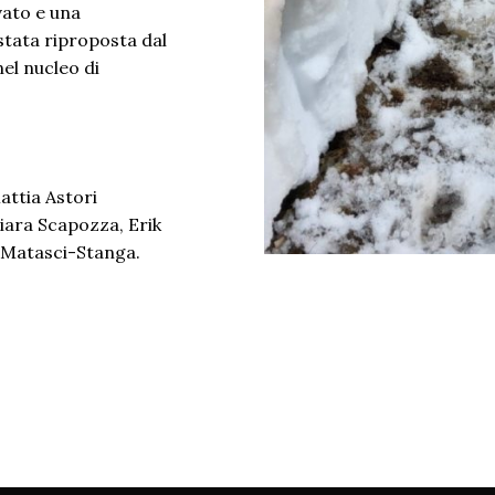
vato e una
stata riproposta dal
el nucleo di
attia Astori
hiara Scapozza, Erik
a Matasci-Stanga.