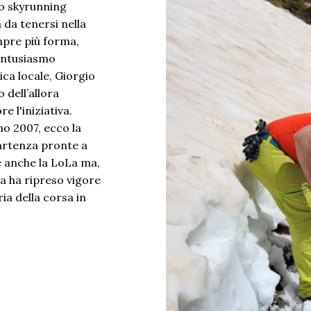
lo skyrunning
 da tenersi nella
mpre più forma,
’entusiasmo
ica locale, Giorgio
 dell’allora
e l'iniziativa.
o 2007, ecco la
partenza pronte a
e anche la LoLa ma,
a ha ripreso vigore
ia della corsa in